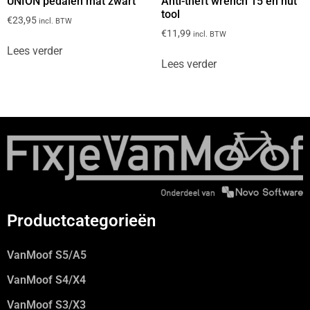
UNION pedalen mat zwart
Anti-theft wrench 15 en nut
tool
€
23,95
incl. BTW
€
11,99
incl. BTW
Lees verder
Lees verder
Productcategorieën
VanMoof S5/A5
VanMoof S4/X4
VanMoof S3/X3