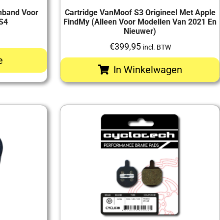
enband Voor
Cartridge VanMoof S3 Origineel Met Apple
S4
FindMy (alleen Voor Modellen Van 2021 En
Nieuwer)
€
399,95
incl. BTW
e
In Winkelwagen