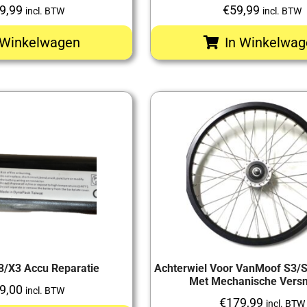
9,99
€
59,99
incl. BTW
incl. BTW
 Winkelwagen
In Winkelwag
/X3 Accu Reparatie
Achterwiel Voor VanMoof S3/S
Met Mechanische Versn
9,00
incl. BTW
€
179,99
incl. BTW