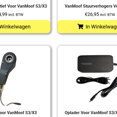
atief Voor VanMoof S3/X3
VanMoof Stuurverhogers V
4,99
€
26,95
incl. BTW
incl. BTW
 Winkelwagen
In Winkelwag
Voor VanMoof S3/X3
Oplader Voor VanMoof S3/