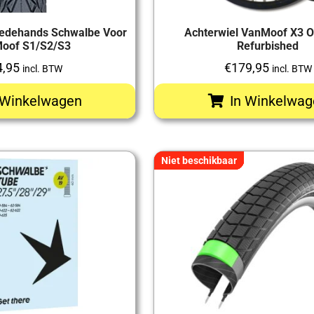
edehands Schwalbe Voor
Achterwiel VanMoof X3 Or
oof S1/S2/S3
Refurbished
4,95
€
179,95
incl. BTW
incl. BTW
 Winkelwagen
In Winkelwag
Niet beschikbaar
Niet beschikbaar
Niet beschikbaar
Niet beschikbaar
Niet beschikbaar
Niet beschikbaar
Niet beschikbaar
Niet beschikbaar