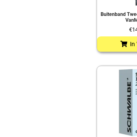
Buitenband Twe
VanM
€
1
In