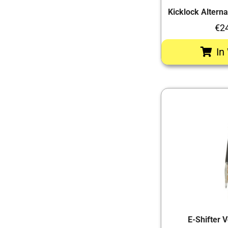
Kicklock Altern
€
2
In
E-Shifter 