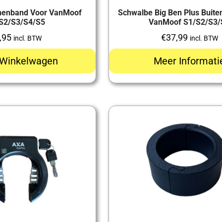
nenband Voor VanMoof
Schwalbe Big Ben Plus Buit
S2/S3/S4/S5
VanMoof S1/S2/S3/
,95
€
37,99
incl. BTW
incl. BTW
 Winkelwagen
Meer Informati