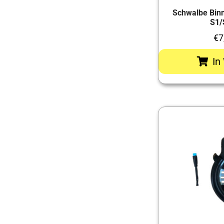
Schwalbe Bin
S1/
€
7
In