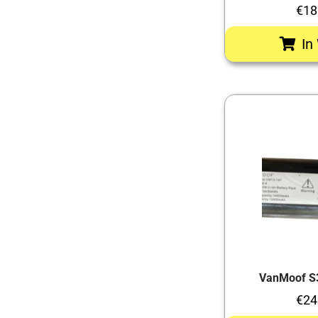
€
18
In
VanMoof S3
€
24