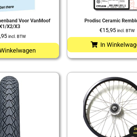
nenband Voor VanMoof
Prodisc Ceramic Rembl
X1/X2/X3
€
15,95
incl. BTW
,95
incl. BTW
In Winkelwag
 Winkelwagen