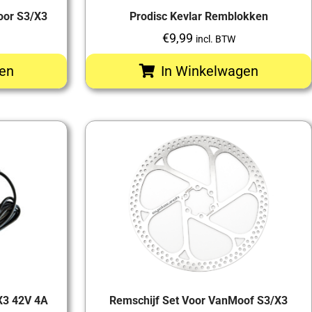
oor S3/X3
Prodisc Kevlar Remblokken
€
9,99
incl. BTW
en
In Winkelwagen
X3 42V 4A
Remschijf Set Voor VanMoof S3/X3