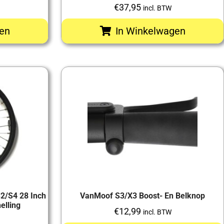
€
37,95
incl. BTW
en
In Winkelwagen
2/S4 28 Inch
VanMoof S3/X3 Boost- En Belknop
elling
€
12,99
incl. BTW