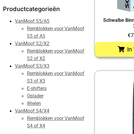
Productcategorieën
Schwalbe Bin
VanMoof S5/A5
Remblokken voor VanMoof
€
7
S5 of A5
VanMoof S2/X2
In
Remblokken voor VanMoof
S2 of X2
VanMoof S3/X3
Remblokken voor VanMoof
S3 of X3
E-shifters
Oplader
Wielen
VanMoof S4/X4
Remblokken voor VanMoof
S4 of X4